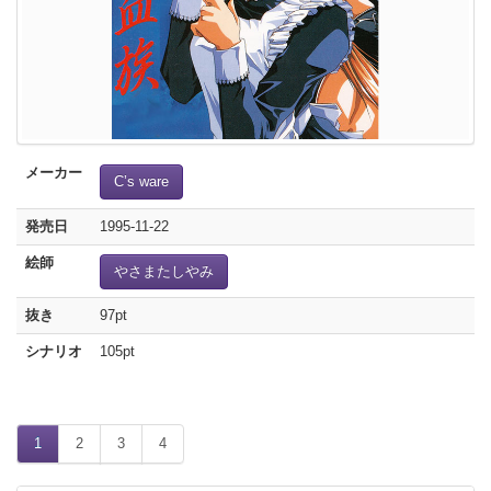
メーカー
C’s ware
発売日
1995-11-22
絵師
やさまたしやみ
抜き
97pt
シナリオ
105pt
1
2
3
4