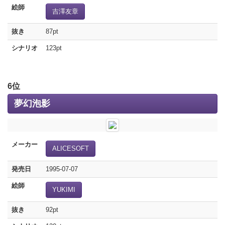
絵師
吉澤友章
抜き
87pt
シナリオ
123pt
6位
夢幻泡影
メーカー
ALICESOFT
発売日
1995-07-07
絵師
YUKIMI
抜き
92pt