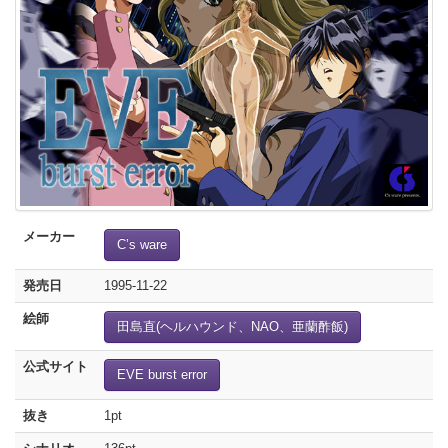
メーカー
C’s ware
発売日
1995-11-22
絵師
田島直(ヘルハウンド、NAO、亜蘭酢飯)
公式サイト
EVE burst error
抜き
1pt