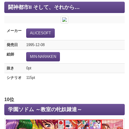
闘神都市II そして、それから…
メーカー
ALICESOFT
発売日
1995-12-08
絵師
MIN-NARAKEN
抜き
0pt
シナリオ
115pt
10位
学園ソドム ～教室の牝奴隷達～