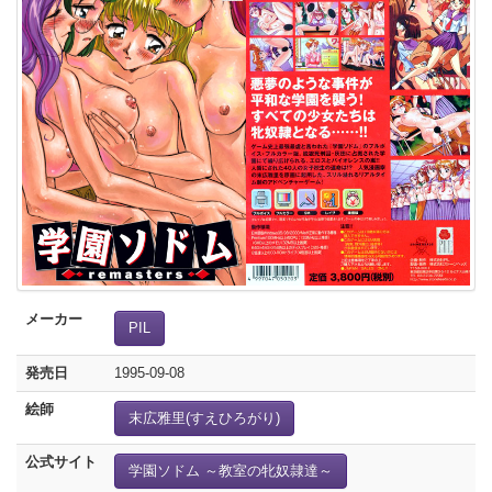
メーカー
PIL
発売日
1995-09-08
絵師
末広雅里(すえひろがり)
公式サイト
学園ソドム ～教室の牝奴隷達～