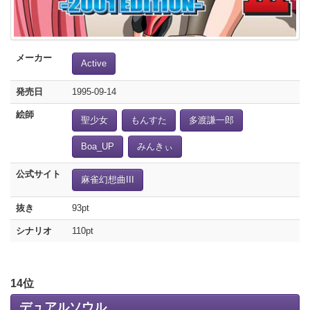
メーカー
Active
発売日
1995-09-14
絵師
聖少女
もんすた
多渡謙一郎
Boa_UP
みんきぃ
公式サイト
麻雀幻想曲III
抜き
93pt
シナリオ
110pt
14位
デュアルソウル