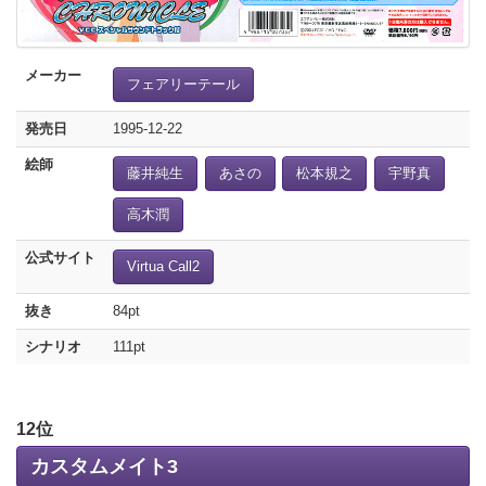
メーカー
フェアリーテール
発売日
1995-12-22
絵師
藤井純生
あさの
松本規之
宇野真
高木潤
公式サイト
Virtua Call2
抜き
84pt
シナリオ
111pt
12位
カスタムメイト3