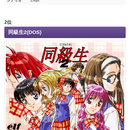
シナリオ
136pt
2位
同級生2(DOS)