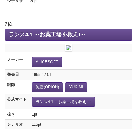
シナリオ
120pt
7位
ランス4.1 ～お薬工場を救え!～
メーカー
ALICESOFT
発売日
1995-12-01
絵師
織音(ORION)
YUKIMI
公式サイト
ランス4.1 ～お薬工場を救え!～
抜き
1pt
シナリオ
115pt