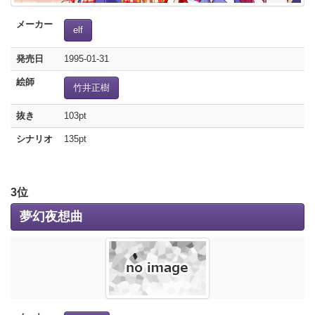
メーカー
elf
発売日
1995-01-31
絵師
竹井正樹
抜き
103pt
シナリオ
135pt
3位
夢幻夜想曲