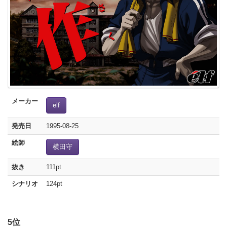
メーカー
elf
発売日
1995-08-25
絵師
横田守
抜き
111pt
シナリオ
124pt
5位