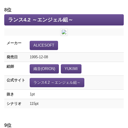
8位
ランス4.2 ～エンジェル組～
メーカー
ALICESOFT
発売日
1995-12-08
絵師
織音(ORION)
YUKIMI
公式サイト
ランス4.2 ～エンジェル組～
抜き
1pt
シナリオ
115pt
9位