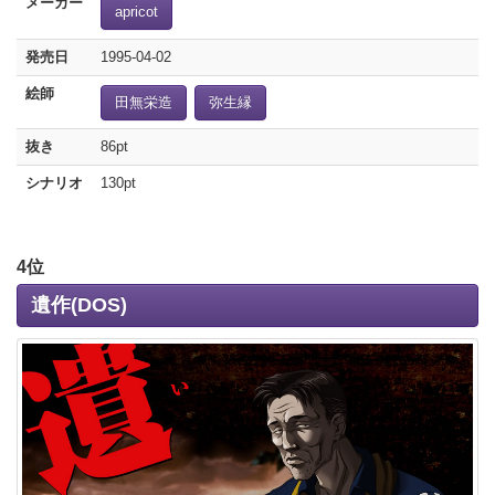
メーカー
apricot
発売日
1995-04-02
絵師
田無栄造
弥生縁
抜き
86pt
シナリオ
130pt
4位
遺作(DOS)