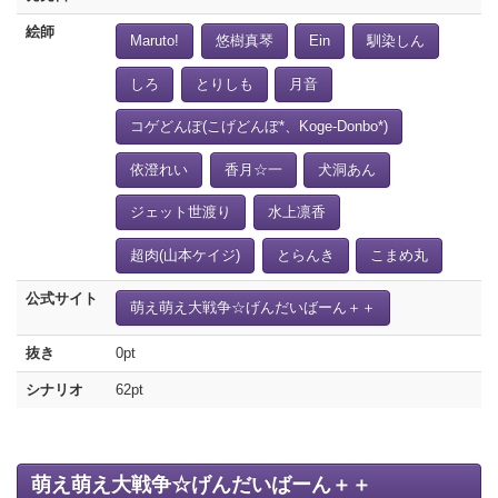
絵師
Maruto!
悠樹真琴
Ein
馴染しん
しろ
とりしも
月音
コゲどんぽ(こげどんぼ*、Koge-Donbo*)
依澄れい
香月☆一
犬洞あん
ジェット世渡り
水上凛香
超肉(山本ケイジ)
とらんき
こまめ丸
公式サイト
萌え萌え大戦争☆げんだいばーん＋＋
抜き
0pt
シナリオ
62pt
萌え萌え大戦争☆げんだいばーん＋＋