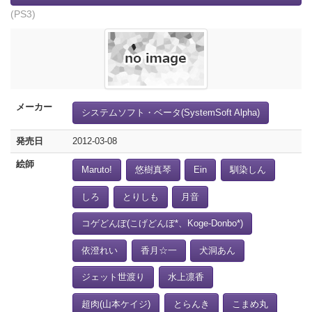
(PS3)
メーカー
システムソフト・ベータ(SystemSoft Alpha)
発売日
2012-03-08
絵師
Maruto!
悠樹真琴
Ein
馴染しん
しろ
とりしも
月音
コゲどんぽ(こげどんぼ*、Koge-Donbo*)
依澄れい
香月☆一
犬洞あん
ジェット世渡り
水上凛香
超肉(山本ケイジ)
とらんき
こまめ丸