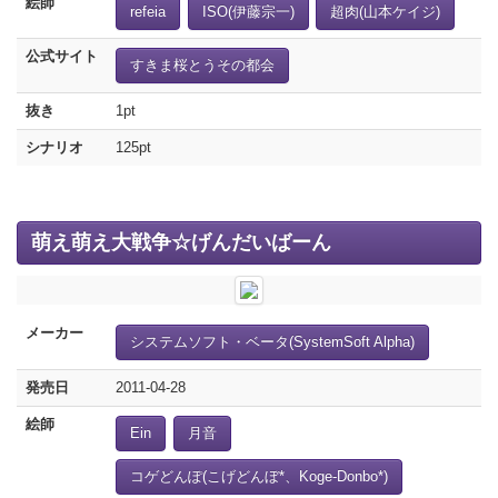
絵師
refeia
ISO(伊藤宗一)
超肉(山本ケイジ)
公式サイト
すきま桜とうその都会
抜き
1pt
シナリオ
125pt
萌え萌え大戦争☆げんだいばーん
メーカー
システムソフト・ベータ(SystemSoft Alpha)
発売日
2011-04-28
絵師
Ein
月音
コゲどんぽ(こげどんぼ*、Koge-Donbo*)