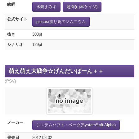
絵師
水鏡まみず
超肉(山本ケイジ)
公式サイト
pieces/渡り鳥のソムニウム
抜き
303pt
シナリオ
129pt
萌え萌え大戦争☆げんだいばーん＋＋
(PSV)
メーカー
システムソフト・ベータ(SystemSoft Alpha)
発売日
2012-08-02