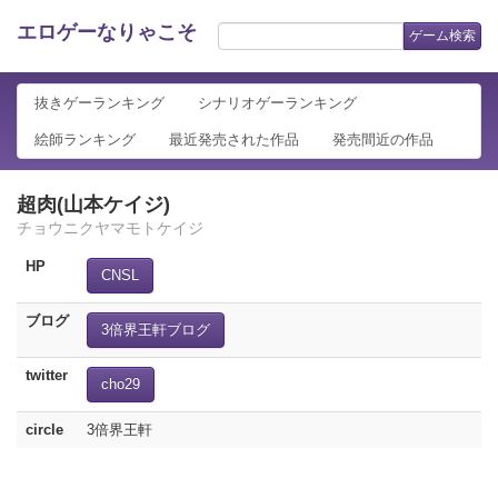
エロゲーなりゃこそ
ゲーム検索
抜きゲーランキング
シナリオゲーランキング
絵師ランキング
最近発売された作品
発売間近の作品
超肉(山本ケイジ)
チョウニクヤマモトケイジ
HP
CNSL
ブログ
3倍界王軒ブログ
twitter
cho29
circle
3倍界王軒