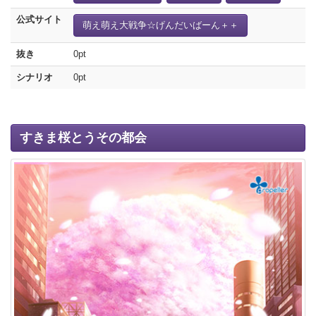
公式サイト
萌え萌え大戦争☆げんだいばーん＋＋
抜き
0pt
シナリオ
0pt
すきま桜とうその都会