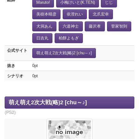
Maruto!
小梅けいと(K.TEN)
じじ
美樹本晴彦
依澄れい
北爪宏幸
犬洞あん
六道神士
藤沢孝
菅家智則
日吉丸
柏餅よもぎ
公式サイト
萌え萌え2次大戦(略)2 [chu～♪]
抜き
0pt
シナリオ
0pt
萌え萌え2次大戦(略)2 [chu～♪]
(PS2)