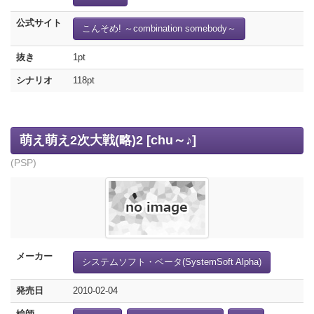
公式サイト
こんそめ! ～combination somebody～
抜き
1pt
シナリオ
118pt
萌え萌え2次大戦(略)2 [chu～♪]
(PSP)
メーカー
システムソフト・ベータ(SystemSoft Alpha)
発売日
2010-02-04
絵師