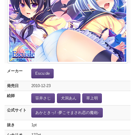
メーカー
Escu:de
発売日
2010-12-23
絵師
笹井さじ
犬洞あん
草上明
公式サイト
あかときっ! -夢こそまされ恋の魔砲-
抜き
1pt
シナリオ
127pt