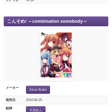
こんそめ! ～combination somebody～
メーカー
Silver Bullet
発売日
2010-06-25
絵師
犬洞あん