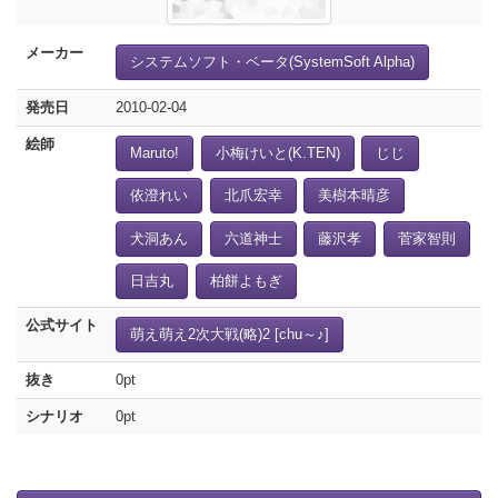
メーカー
システムソフト・ベータ(SystemSoft Alpha)
発売日
2010-02-04
絵師
Maruto!
小梅けいと(K.TEN)
じじ
依澄れい
北爪宏幸
美樹本晴彦
犬洞あん
六道神士
藤沢孝
菅家智則
日吉丸
柏餅よもぎ
公式サイト
萌え萌え2次大戦(略)2 [chu～♪]
抜き
0pt
シナリオ
0pt