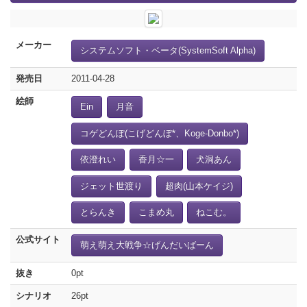
メーカー
システムソフト・ベータ(SystemSoft Alpha)
発売日
2011-04-28
絵師
Ein
月音
コゲどんぽ(こげどんぼ*、Koge-Donbo*)
依澄れい
香月☆一
犬洞あん
ジェット世渡り
超肉(山本ケイジ)
とらんき
こまめ丸
ねこむ。
公式サイト
萌え萌え大戦争☆げんだいばーん
抜き
0pt
シナリオ
26pt