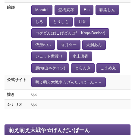
絵師
Maruto!
悠樹真琴
Ein
馴染しん
しろ
とりしも
月音
コゲどんぽ(こげどんぼ*、Koge-Donbo*)
依澄れい
香月☆一
犬洞あん
ジェット世渡り
水上凛香
超肉(山本ケイジ)
とらんき
こまめ丸
公式サイト
萌え萌え大戦争☆げんだいばーん＋＋
抜き
0pt
シナリオ
0pt
萌え萌え大戦争☆げんだいばーん