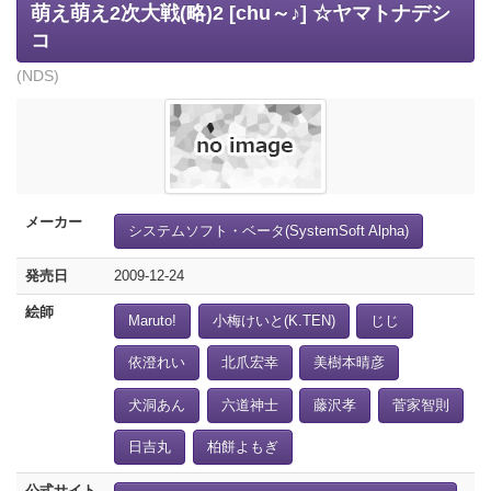
萌え萌え2次大戦(略)2 [chu～♪] ☆ヤマトナデシ
コ
(NDS)
メーカー
システムソフト・ベータ(SystemSoft Alpha)
発売日
2009-12-24
絵師
Maruto!
小梅けいと(K.TEN)
じじ
依澄れい
北爪宏幸
美樹本晴彦
犬洞あん
六道神士
藤沢孝
菅家智則
日吉丸
柏餅よもぎ
公式サイト