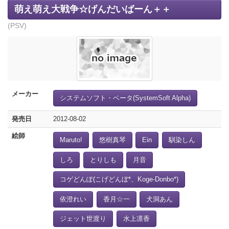
萌え萌え大戦争☆げんだいばーん＋＋
(PSV)
メーカー
システムソフト・ベータ(SystemSoft Alpha)
発売日
2012-08-02
絵師
Maruto!
悠樹真琴
Ein
馴染しん
しろ
とりしも
月音
コゲどんぽ(こげどんぼ*、Koge-Donbo*)
依澄れい
香月☆一
犬洞あん
ジェット世渡り
水上凛香