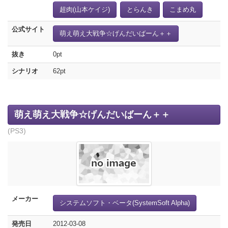
超肉(山本ケイジ)
とらんき
こまめ丸
公式サイト
萌え萌え大戦争☆げんだいばーん＋＋
抜き
0pt
シナリオ
62pt
萌え萌え大戦争☆げんだいばーん＋＋
(PS3)
メーカー
システムソフト・ベータ(SystemSoft Alpha)
発売日
2012-03-08