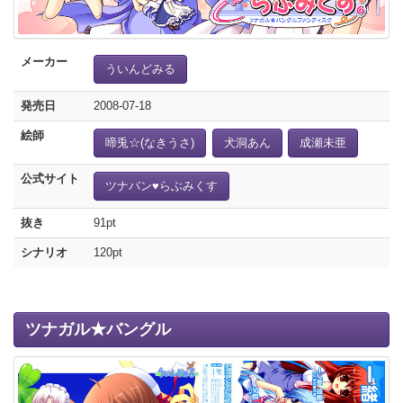
メーカー
ういんどみる
発売日
2008-07-18
絵師
啼兎☆(なきうさ)
犬洞あん
成瀬未亜
公式サイト
ツナバン♥らぶみくす
抜き
91pt
シナリオ
120pt
ツナガル★バングル