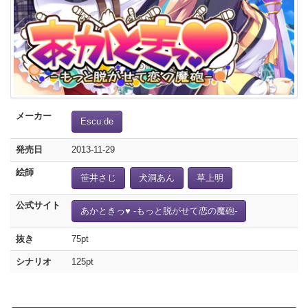
メーカー
Escu:de
発売日
2013-11-29
絵師
笹井さじ
犬洞あん
草上明
公式サイト
あかときっ♥ -もっと脱がせて恋の魔砲-
抜き
75pt
シナリオ
125pt