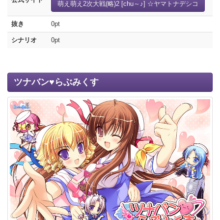
萌え萌え2次大戦(略)2 [chu～♪] ☆ヤマトナデシコ
抜き
0pt
シナリオ
0pt
ツナバン♥らぶみくす