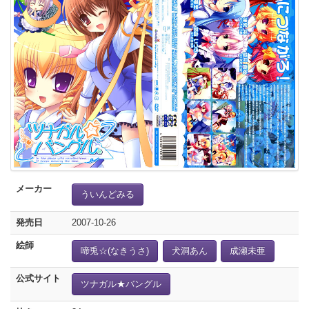
メーカー
ういんどみる
発売日
2007-10-26
絵師
啼兎☆(なきうさ)
犬洞あん
成瀬未亜
公式サイト
ツナガル★バングル