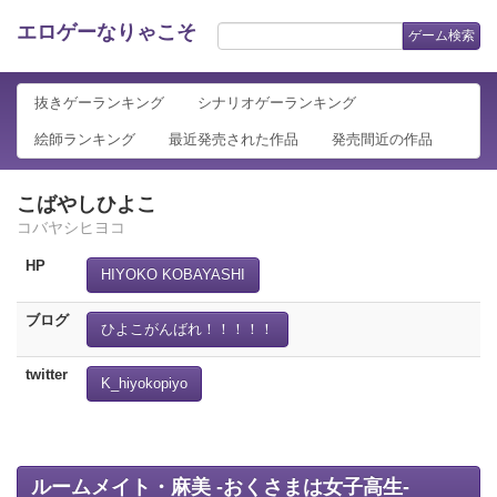
エロゲーなりゃこそ
ゲーム検索
抜きゲーランキング
シナリオゲーランキング
絵師ランキング
最近発売された作品
発売間近の作品
こばやしひよこ
コバヤシヒヨコ
HP
HIYOKO KOBAYASHI
ブログ
ひよこがんばれ！！！！！
twitter
K_hiyokopiyo
ルームメイト・麻美 -おくさまは女子高生-