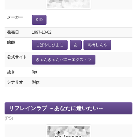
メーカー
KID
発売日
1997-10-02
絵師
こばやしひよこ
あ
高橋しんや
公式サイト
きゃんきゃんバニーエクストラ
抜き
0pt
シナリオ
84pt
リフレインラブ ～あなたに逢いたい～
(PS)