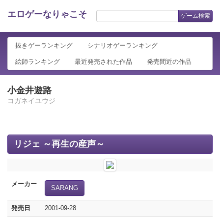
エロゲーなりゃこそ
ゲーム検索
抜きゲーランキング
シナリオゲーランキング
絵師ランキング
最近発売された作品
発売間近の作品
小金井遊路
コガネイユウジ
リジェ ～再生の産声～
メーカー
SARANG
発売日
2001-09-28