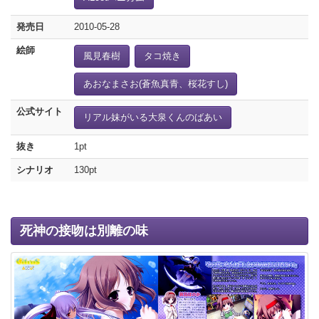
発売日
2010-05-28
絵師
風見春樹
タコ焼き
あおなまさお(蒼魚真青、桜花すし)
公式サイト
リアル妹がいる大泉くんのばあい
抜き
1pt
シナリオ
130pt
死神の接吻は別離の味