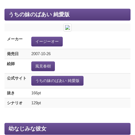
うちの妹のばあい 純愛版
メーカー
イージーオー
発売日
2007-10-26
絵師
風見春樹
公式サイト
うちの妹のばあい 純愛版
抜き
166pt
シナリオ
129pt
幼なじみな彼女