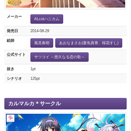
メーカー
ALcotハニカム
発売日
2014-08-29
絵師
風見春樹
あおなまさお(蒼魚真青、桜花すし)
公式サイト
サツコイ ～悠久なる恋の歌～
抜き
1pt
シナリオ
125pt
カルマルカ＊サークル