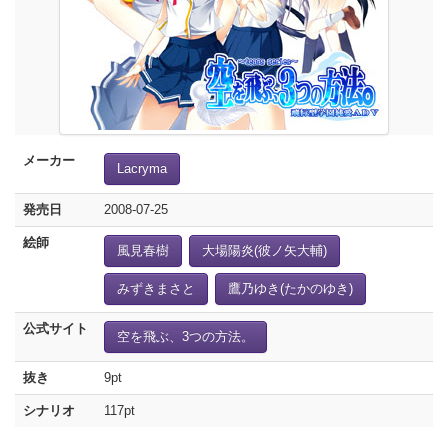
メーカー
Lacryma
発売日
2008-07-25
絵師
風見春樹
大場陽炎(彼ノ矢大輔)
みずきまさと
鷹乃ゆき(たかのゆき)
公式サイト
空を飛ぶ、3つの方法。
抜き
9pt
シナリオ
117pt