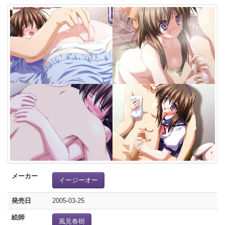
メーカー
イージーオー
発売日
2005-03-25
絵師
風見春樹