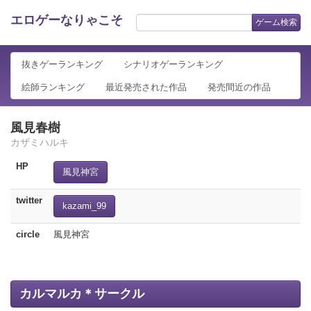
エロゲーなりゃこそ
ゲーム検索
抜きゲーランキング
シナリオゲーランキング
絵師ランキング
最近発売された作品
発売間近の作品
風見春樹
カザミハルキ
HP
風見神宮
twitter
kazami_99
circle
風見神宮
カルマルカ＊サークル