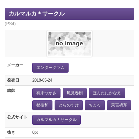
カルマルカ＊サークル
(PS4)
メーカー
エンターグラム
発売日
2018-05-24
絵師
有末つかさ
風見春樹
ほんたにかなえ
都桜和
とらのすけ
ちまろ
茉宮祈芹
公式サイト
カルマルカ＊サークル
抜き
0pt