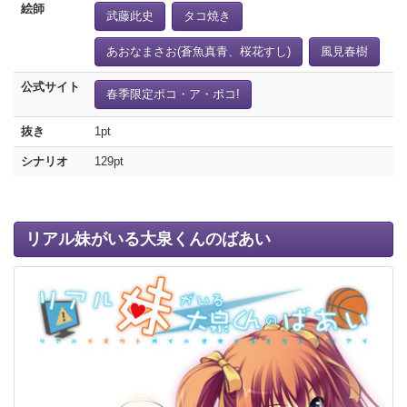
絵師
武藤此史
タコ焼き
あおなまさお(蒼魚真青、桜花すし)
風見春樹
公式サイト
春季限定ポコ・ア・ポコ!
抜き
1pt
シナリオ
129pt
リアル妹がいる大泉くんのばあい