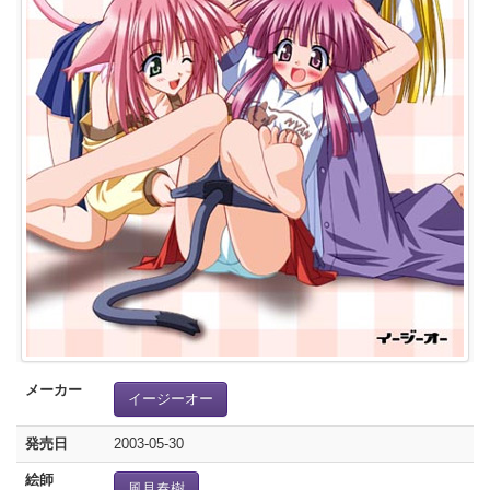
メーカー
イージーオー
発売日
2003-05-30
絵師
風見春樹