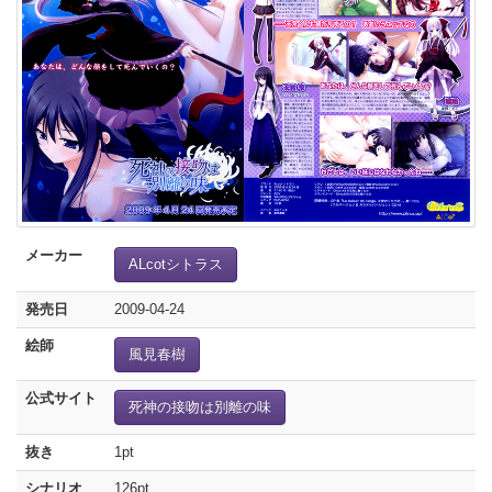
メーカー
ALcotシトラス
発売日
2009-04-24
絵師
風見春樹
公式サイト
死神の接吻は別離の味
抜き
1pt
シナリオ
126pt