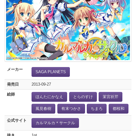
メーカー
SAGA PLANETS
発売日
2013-09-27
絵師
ほんたにかなえ
とらのすけ
茉宮祈芹
風見春樹
有末つかさ
ちまろ
都桜和
公式サイト
カルマルカ＊サークル
抜き
1pt