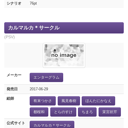
シナリオ
76pt
カルマルカ＊サークル
(PSV)
メーカー
エンターグラム
発売日
2017-06-29
絵師
有末つかさ
風見春樹
ほんたにかなえ
都桜和
とらのすけ
ちまろ
茉宮祈芹
公式サイト
カルマルカ＊サークル