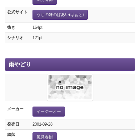
公式サイト
うちの妹のばあい(はぁと)
抜き
164pt
シナリオ
121pt
雨やどり
メーカー
イージーオー
発売日
2001-09-28
絵師
風見春樹