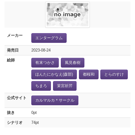
メーカー
エンターグラム
発売日
2023-08-24
絵師
有末つかさ
風見春樹
ほんたにかなえ(森部)
都桜和
とらのすけ
ちまろ
茉宮祈芹
公式サイト
カルマルカ＊サークル
抜き
0pt
シナリオ
74pt