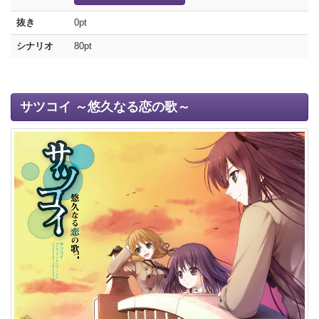
抜き
0pt
シナリオ
80pt
サツコイ ～悠久なる恋の歌～