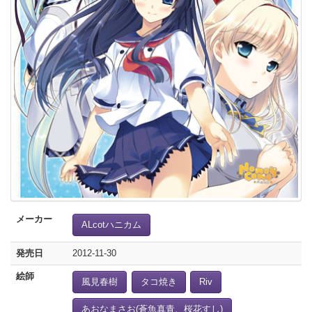
メーカー
ALcotハニカム
発売日
2012-11-30
絵師
風見春樹
タコ焼き
Riv
あおなまさお(蒼魚真青、桜花すし)