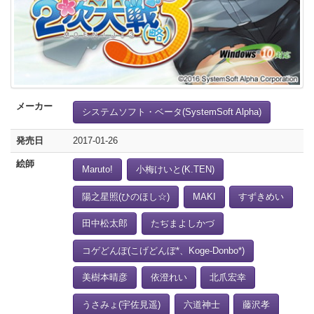
メーカー
システムソフト・ベータ(SystemSoft Alpha)
発売日
2017-01-26
絵師
Maruto!
小梅けいと(K.TEN)
陽之星照(ひのほし☆)
MAKI
すずきめい
田中松太郎
たぢまよしかづ
コゲどんぽ(こげどんぼ*、Koge-Donbo*)
美樹本晴彦
依澄れい
北爪宏幸
うさみょ(宇佐見遥)
六道神士
藤沢孝