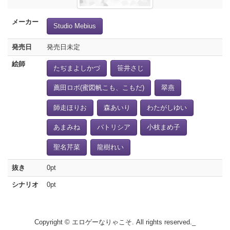
メーカー
Studio Mebius
発売日
発売日未定
絵師
たぢまよしかづ
笹井さじ
薦田ロボ(蜜図帆こも、こもだ)
翠燕
師走ほりお
森あいり
わたがしゆい
あまみね
パトリシア
小枝まめ子
聖名芹菜
龍樹れい
抜き
0pt
シナリオ
0pt
Copyright © エロゲーなりゃこそ. All rights reserved._