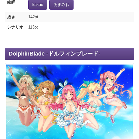
絵師
kakao
あまみね
抜き
142pt
シナリオ
113pt
DolphinBlade -ドルフィンブレード-