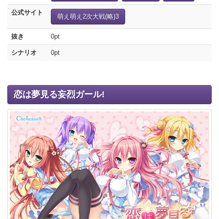
公式サイト
萌え萌え2次大戦(略)3
抜き
0pt
シナリオ
0pt
恋は夢見る妄烈ガール!