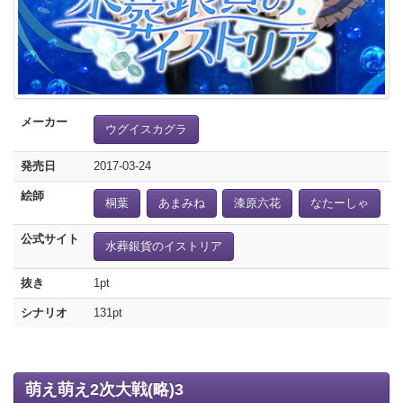
メーカー
ウグイスカグラ
発売日
2017-03-24
絵師
桐葉
あまみね
漆原六花
なたーしゃ
公式サイト
水葬銀貨のイストリア
抜き
1pt
シナリオ
131pt
萌え萌え2次大戦(略)3