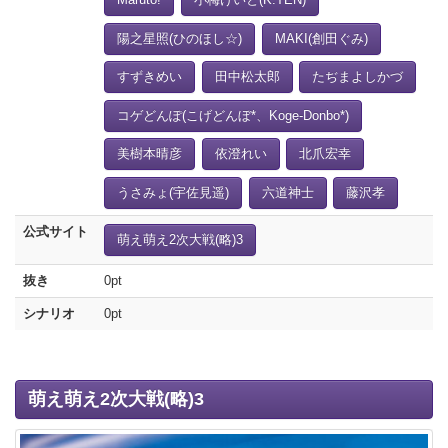
陽之星照(ひのほし☆)
MAKI(創田ぐみ)
すずきめい
田中松太郎
たぢまよしかづ
コゲどんぽ(こげどんぼ*、Koge-Donbo*)
美樹本晴彦
依澄れい
北爪宏幸
うさみょ(宇佐見遥)
六道神士
藤沢孝
公式サイト
萌え萌え2次大戦(略)3
抜き
0pt
シナリオ
0pt
萌え萌え2次大戦(略)3