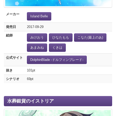
メーカー
Island Belle
発売日
2017-09-29
絵師
みけおう
ひなたもも
こなた(最上のあ)
あまみね
くきは
公式サイト
DolphinBlade -ドルフィンブレード-
抜き
101pt
シナリオ
69pt
水葬銀貨のイストリア