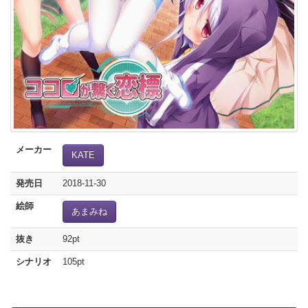
メーカー
KATE
発売日
2018-11-30
絵師
あまみね
抜き
92pt
シナリオ
105pt