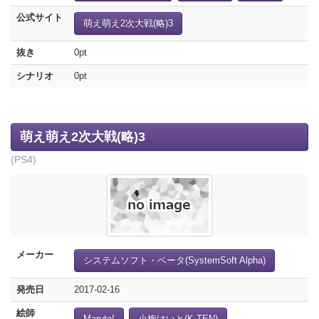
公式サイト
萌え萌え2次大戦(略)3
抜き
0pt
シナリオ
0pt
萌え萌え2次大戦(略)3
(PS4)
メーカー
システムソフト・ベータ(SystemSoft Alpha)
発売日
2017-02-16
絵師
Maruto!
小梅けいと(K.TEN)