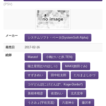
(PSV)
メーカー
システムソフト・ベータ(SystemSoft Alpha)
発売日
2017-02-16
絵師
Maruto!
小梅けいと(K.TEN)
陽之星照(ひのほし☆)
MAKI(創田ぐみ)
すずきめい
田中松太郎
たぢまよしかづ
コゲどんぽ(こげどんぼ*、Koge-Donbo*)
美樹本晴彦
依澄れい
北爪宏幸
うさみょ(宇佐見遥)
六道神士
藤沢孝