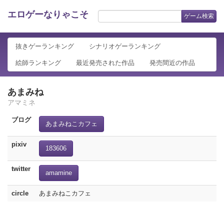
エロゲーなりゃこそ
ゲーム検索
抜きゲーランキング
シナリオゲーランキング
絵師ランキング
最近発売された作品
発売間近の作品
あまみね
アマミネ
ブログ
あまみねこカフェ
pixiv
183606
twitter
amamine
circle
あまみねこカフェ