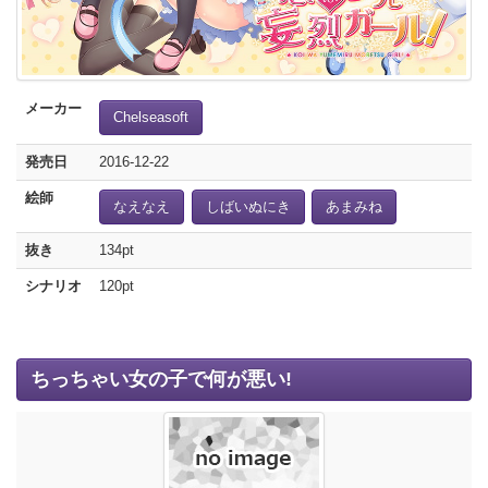
メーカー
Chelseasoft
発売日
2016-12-22
絵師
なえなえ
しばいぬにき
あまみね
抜き
134pt
シナリオ
120pt
ちっちゃい女の子で何が悪い!