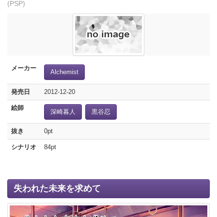
(PSP)
メーカー
Alchemist
発売日
2012-12-20
絵師
深崎暮人
黒谷忍
抜き
0pt
シナリオ
84pt
失われた未来を求めて