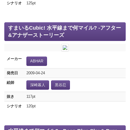
シナリオ
125pt
すまいるCubic! 水平線まで何マイル? -アフター
&アナザーストーリーズ
メーカー
ABHAR
発売日
2009-04-24
絵師
深崎暮人
黒谷忍
抜き
117pt
シナリオ
120pt