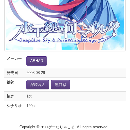
メーカー
ABHAR
発売日
2008-08-29
絵師
深崎暮人
黒谷忍
抜き
1pt
シナリオ
120pt
Copyright © エロゲーなりゃこそ. All rights reserved._