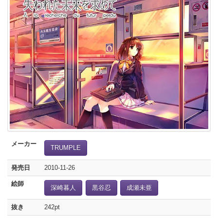
メーカー
TRUMPLE
発売日
2010-11-26
絵師
深崎暮人
黒谷忍
成瀬未亜
抜き
242pt