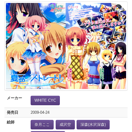
メーカー
WHITE CYC
発売日
2009-04-24
絵師
奈月ここ
成沢空
深森(水沢深森)