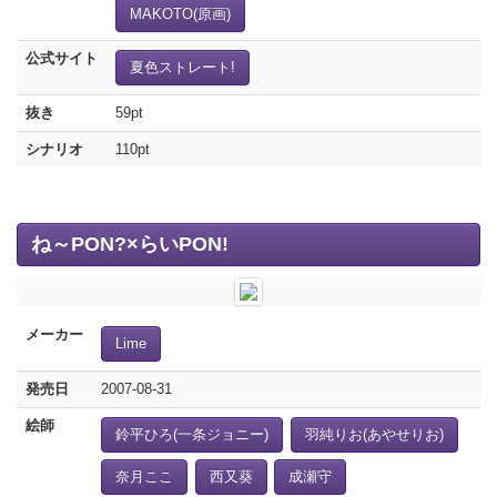
MAKOTO(原画)
公式サイト
夏色ストレート!
抜き
59pt
シナリオ
110pt
ね～PON?×らいPON!
メーカー
Lime
発売日
2007-08-31
絵師
鈴平ひろ(一条ジョニー)
羽純りお(あやせりお)
奈月ここ
西又葵
成瀬守