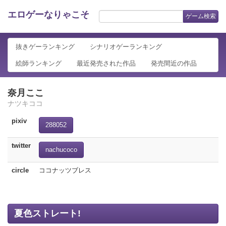
エロゲーなりゃこそ
ゲーム検索
抜きゲーランキング
シナリオゲーランキング
絵師ランキング
最近発売された作品
発売間近の作品
奈月ここ
ナツキココ
pixiv
288052
twitter
nachucoco
circle
ココナッツブレス
夏色ストレート!