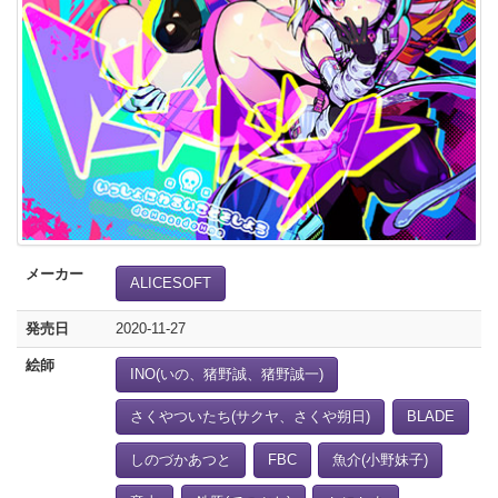
メーカー
ALICESOFT
発売日
2020-11-27
絵師
INO(いの、猪野誠、猪野誠一)
さくやついたち(サクヤ、さくや朔日)
BLADE
しのづかあつと
FBC
魚介(小野妹子)