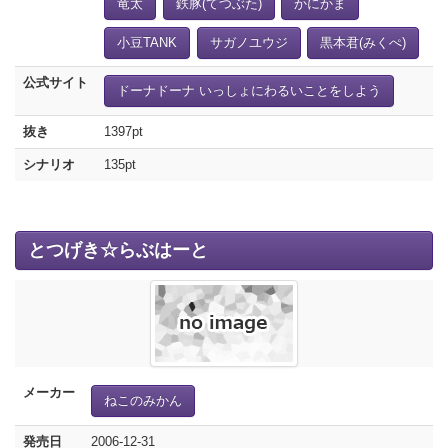
竜太
鉄豚(てつぶた)
かにかま
小豆TANK
サガノユウジ
黒本君(みくぺ)
公式サイト
ドーナドーナ いっしょにわるいことをしよう
抜き
1397pt
シナリオ
135pt
とつげき☆らぶはーと
メーカー
ねこのみかん
発売日
2006-12-31