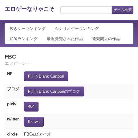
エロゲーなりゃこそ
ゲーム検索
抜きゲーランキング
シナリオゲーランキング
絵師ランキング
最近発売された作品
発売間近の作品
FBC
エフビーシー
HP
Fill in Blank Cartoon
ブログ
Fill in Blank Cartoonのブログ
pixiv
464
twitter
fbctwit
circle
FBC&ピアイ才