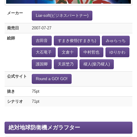
メーカー
Liar-soft(ビジネスパートナー)
発売日
2007-07-27
絵師
吉田音
すまき俊悟(すまきち)
みゅらっち
大石竜子
文倉十
中村哲也
ゆりかわ
護国卿
天原埜乃
櫂人(柴乃櫂人)
公式サイト
Round a GO! GO!
抜き
75pt
シナリオ
71pt
絶対地球防衛機メガラフター