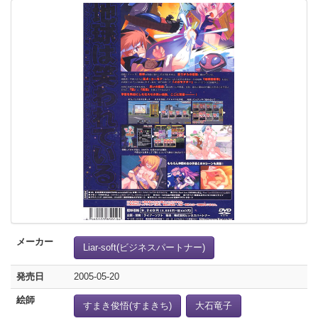
メーカー
Liar-soft(ビジネスパートナー)
発売日
2005-05-20
絵師
すまき俊悟(すまきち)
大石竜子