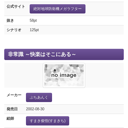
公式サイト
絶対地球防衛機メガラフター
抜き
58pt
シナリオ
125pt
非常識 ～快楽はそこにある～
メーカー
ぷちあんく
発売日
2002-08-30
絵師
すまき俊悟(すまきち)