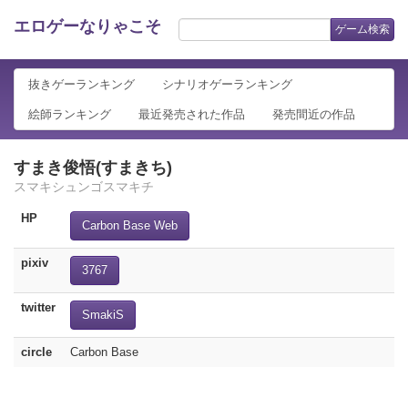
エロゲーなりゃこそ
ゲーム検索
抜きゲーランキング
シナリオゲーランキング
絵師ランキング
最近発売された作品
発売間近の作品
すまき俊悟(すまきち)
スマキシュンゴスマキチ
HP
Carbon Base Web
pixiv
3767
twitter
SmakiS
circle
Carbon Base