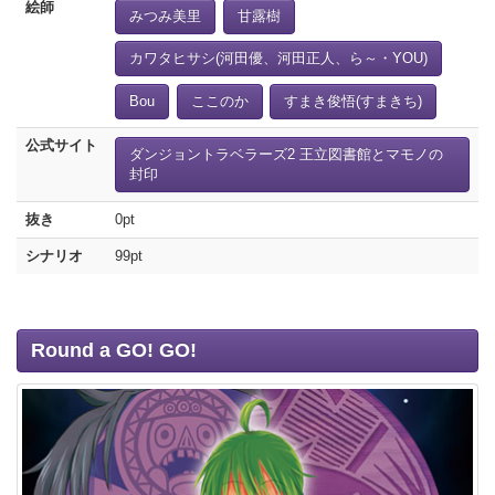
絵師
みつみ美里
甘露樹
カワタヒサシ(河田優、河田正人、ら～・YOU)
Bou
ここのか
すまき俊悟(すまきち)
公式サイト
ダンジョントラベラーズ2 王立図書館とマモノの
封印
抜き
0pt
シナリオ
99pt
Round a GO! GO!