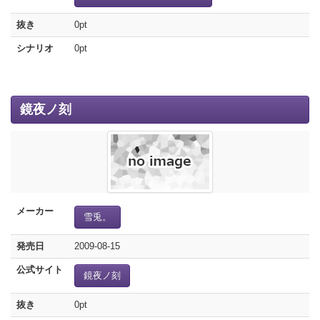
抜き
0pt
シナリオ
0pt
鏡夜ノ刻
メーカー
雪兎。
発売日
2009-08-15
公式サイト
鏡夜ノ刻
抜き
0pt