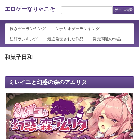
エロゲーなりゃこそ
ゲーム検索
抜きゲーランキング
シナリオゲーランキング
絵師ランキング
最近発売された作品
発売間近の作品
和菓子日和
ミレイユと幻惑の森のアムリタ