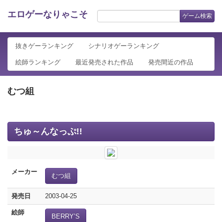
エロゲーなりゃこそ
ゲーム検索
抜きゲーランキング
シナリオゲーランキング
絵師ランキング
最近発売された作品
発売間近の作品
むつ組
ちゅ～んなっぷ!!
メーカー
むつ組
発売日
2003-04-25
絵師
BERRY’S