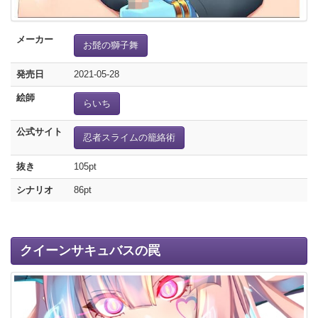
メーカー
お髭の獅子舞
発売日
2021-05-28
絵師
らいち
公式サイト
忍者スライムの籠絡術
抜き
105pt
シナリオ
86pt
クイーンサキュバスの罠