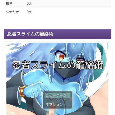
抜き
0pt
シナリオ
0pt
忍者スライムの籠絡術