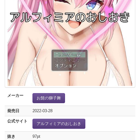
メーカー
お髭の獅子舞
発売日
2022-03-28
公式サイト
アルフィミアのおしおき
抜き
97pt