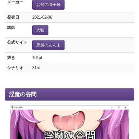
メーカー
お髭の獅子舞
発売日
2021-02-06
絵師
大嘘
公式サイト
悪魔のあんよ
抜き
101pt
シナリオ
81pt
淫魔の谷間