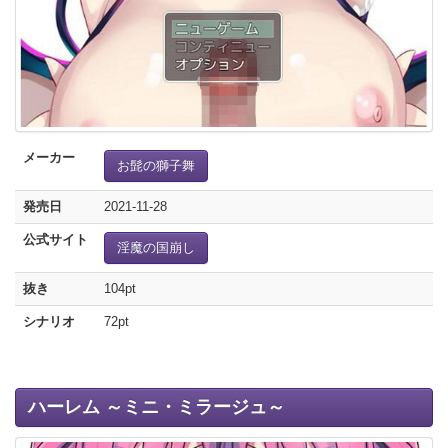
メーカー
お髭の獅子舞
発売日
2021-11-28
公式サイト
淫魔の国崩し
抜き
104pt
シナリオ
72pt
ハーレム ～ミニ・ミラージュ～