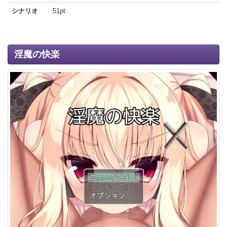
シナリオ
51pt
淫魔の快楽