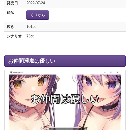
発売日
2022-07-24
絵師
くりから
抜き
101pt
シナリオ
73pt
お仲間淫魔は優しい