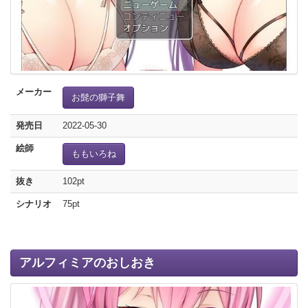
メーカー
お髭の獅子舞
発売日
2022-05-30
絵師
ももいろね
抜き
102pt
シナリオ
75pt
アルフィミアのおしおき