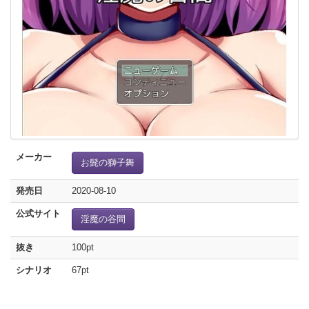
メーカー
お髭の獅子舞
発売日
2020-08-10
公式サイト
淫魔の谷間
抜き
100pt
シナリオ
67pt