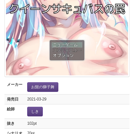
メーカー
お髭の獅子舞
発売日
2021-03-29
絵師
しき
抜き
102pt
シナリオ
70pt