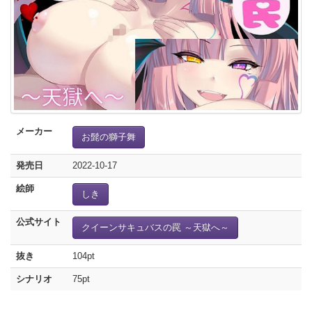
メーカー
お髭の獅子舞
発売日
2022-10-17
絵師
しき
公式サイト
クイーンサキュバスの罠 ～天獄へ～
抜き
104pt
シナリオ
75pt