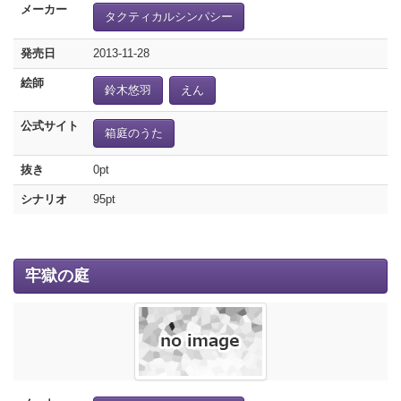
メーカー
タクティカルシンパシー
発売日
2013-11-28
絵師
鈴木悠羽
えん
公式サイト
箱庭のうた
抜き
0pt
シナリオ
95pt
牢獄の庭