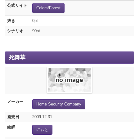
公式サイト
Colors/Forest
抜き
0pt
シナリオ
90pt
死舞草
メーカー
Home Security Company
発売日
2009-12-31
絵師
にぃと