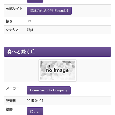
公式サイト
星詠みの紡ぐ詩 Episode1
抜き
0pt
シナリオ
75pt
春へと続く丘
メーカー
Home Security Company
発売日
2015-04-04
絵師
にぃと