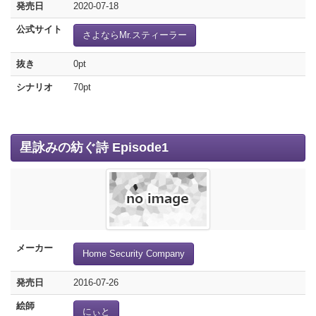
発売日
2020-07-18
公式サイト
さよならMr.スティーラー
抜き
0pt
シナリオ
70pt
星詠みの紡ぐ詩 Episode1
メーカー
Home Security Company
発売日
2016-07-26
絵師
にぃと