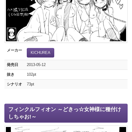
メーカー
KICHUREA
発売日
2013-05-12
抜き
102pt
シナリオ
73pt
フィンクルフィオン ～どきっ☆女神様に種付け
しちゃお!～