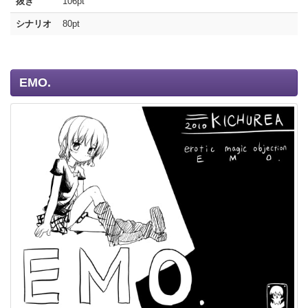
抜き
106pt
シナリオ
80pt
EMO.