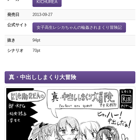
KICHUREA
発売日
2013-09-27
公式サイト
女子高生レシカちゃんの輪姦されまくり冒険記
抜き
94pt
シナリオ
70pt
真・中出ししまくり大冒険