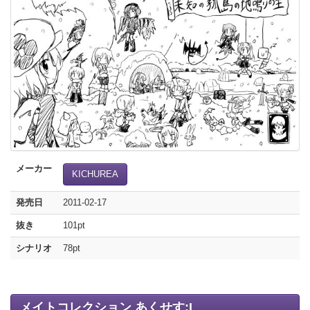
メーカー
KICHUREA
発売日
2011-02-17
抜き
101pt
シナリオ
78pt
メイトコレクション あくせす:I