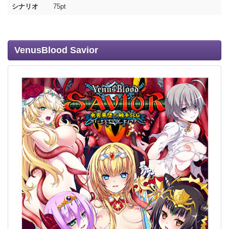
シナリオ
75pt
VenusBlood Savior