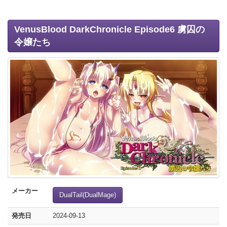
VenusBlood DarkChronicle Episode6 虜囚の
令嬢たち
メーカー
DualTail(DualMage)
発売日
2024-09-13