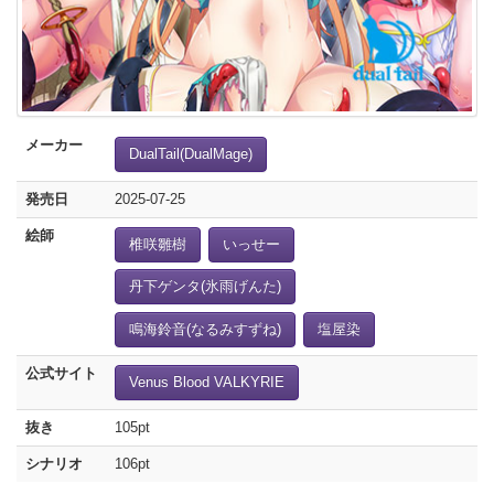
メーカー
DualTail(DualMage)
発売日
2025-07-25
絵師
椎咲雛樹
いっせー
丹下ゲンタ(氷雨げんた)
鳴海鈴音(なるみすずね)
塩屋染
公式サイト
Venus Blood VALKYRIE
抜き
105pt
シナリオ
106pt