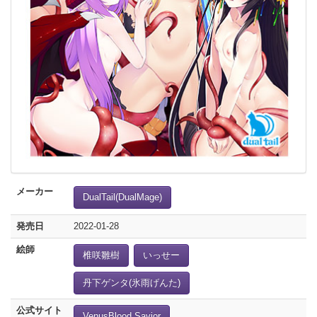
メーカー
DualTail(DualMage)
発売日
2022-01-28
絵師
椎咲雛樹
いっせー
丹下ゲンタ(氷雨げんた)
公式サイト
VenusBlood Savior