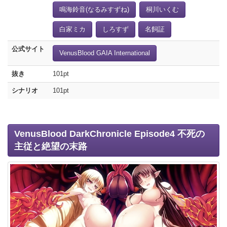
鳴海鈴音(なるみすずね)
桐川いくむ
白家ミカ
しろすず
名飼証
公式サイト
VenusBlood GAIA International
抜き
101pt
シナリオ
101pt
VenusBlood DarkChronicle Episode4 不死の
主従と絶望の末路