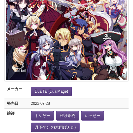
メーカー
DualTail(DualMage)
発売日
2023-07-28
絵師
トシぞー
椎咲雛樹
いっせー
丹下ゲンタ(氷雨げんた)