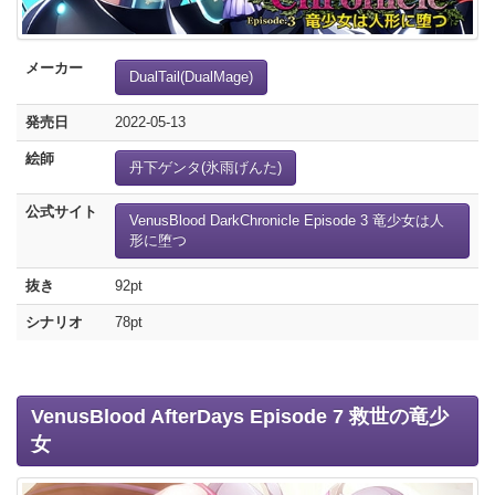
メーカー
DualTail(DualMage)
発売日
2022-05-13
絵師
丹下ゲンタ(氷雨げんた)
公式サイト
VenusBlood DarkChronicle Episode 3 竜少女は人
形に堕つ
抜き
92pt
シナリオ
78pt
VenusBlood AfterDays Episode 7 救世の竜少
女