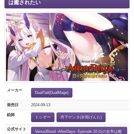
は癒されたい
メーカー
DualTail(DualMage)
発売日
2024-09-13
絵師
トシぞー
丹下ゲンタ(氷雨げんた)
公式サイト
VenusBlood -AfterDays- Episode:10 白の女帝は癒