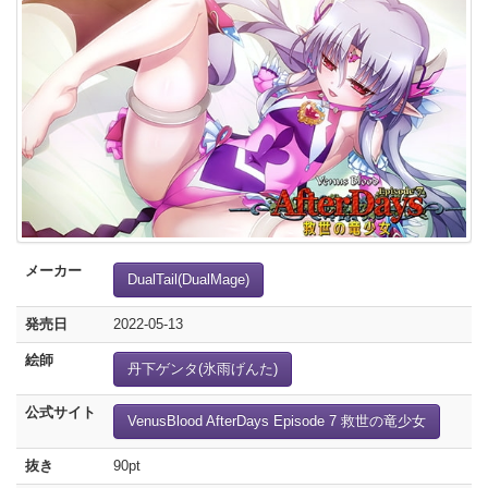
メーカー
DualTail(DualMage)
発売日
2022-05-13
絵師
丹下ゲンタ(氷雨げんた)
公式サイト
VenusBlood AfterDays Episode 7 救世の竜少女
抜き
90pt