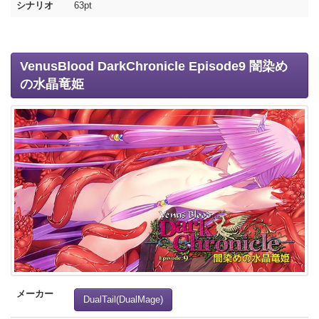
シナリオ
63pt
VenusBlood DarkChronicle Episode9 闇染め
の水晶竜姫
メーカー
DualTail(DualMage)