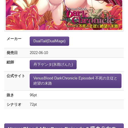
メーカー
DualTail(DualMage)
発売日
2022-06-10
絵師
丹下ゲンタ(氷雨げんた)
公式サイト
VenusBlood DarkChronicle Episode4 不死の主従と
絶望の末路
抜き
96pt
シナリオ
72pt