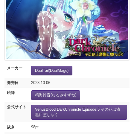
メーカー
DualTail(DualMage)
発売日
2023-10-06
絵師
鳴海鈴音(なるみすずね)
公式サイト
VenusBlood DarkChronicle Episode:5 その花は漆
黒に堕ちゆく
抜き
98pt