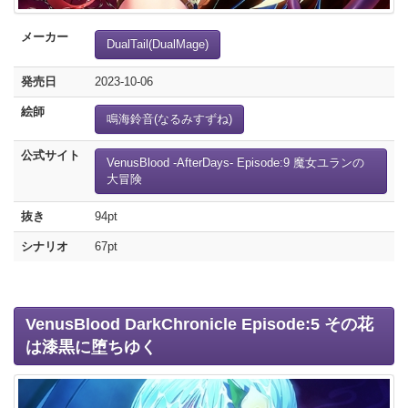
メーカー
DualTail(DualMage)
発売日
2023-10-06
絵師
鳴海鈴音(なるみすずね)
公式サイト
VenusBlood -AfterDays- Episode:9 魔女ユランの
大冒険
抜き
94pt
シナリオ
67pt
VenusBlood DarkChronicle Episode:5 その花
は漆黒に堕ちゆく