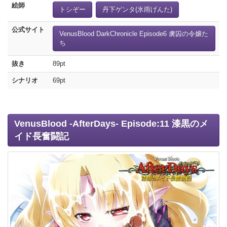
絵師
トシぞー
丹下ゲンタ(氷雨げんた)
公式サイト
VenusBlood DarkChronicle Episode6 虜囚の令嬢た
ち
抜き
89pt
シナリオ
69pt
VenusBlood -AfterDays- Episode:11 漆黒のメ
イド長奮闘記