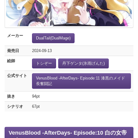
メーカー
DualTail(DualMage)
発売日
2024-09-13
絵師
トシぞー
丹下ゲンタ(氷雨げんた)
公式サイト
VenusBlood -AfterDays- Episode:11 漆黒のメイド
長奮闘記
抜き
94pt
シナリオ
67pt
VenusBlood -AfterDays- Episode:10 白の女帝