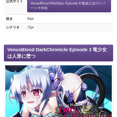
公式サイト
VenusBlood AfterDays Episode 8 吸血公女のリゾ
ート大作戦
抜き
84pt
シナリオ
72pt
VenusBlood DarkChronicle Episode 3 竜少女
は人形に堕つ