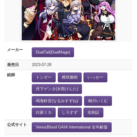
メーカー
DualTail(DualMage)
発売日
2023-07-28
絵師
トシぞー
椎咲雛樹
いっせー
丹下ゲンタ(氷雨げんた)
鳴海鈴音(なるみすずね)
桐川いくむ
白家ミカ
しろすず
名飼証
公式サイト
VenusBlood GAIA International 全年齢版