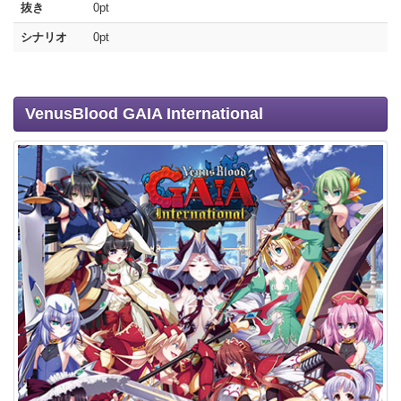
抜き
0pt
シナリオ
0pt
VenusBlood GAIA International