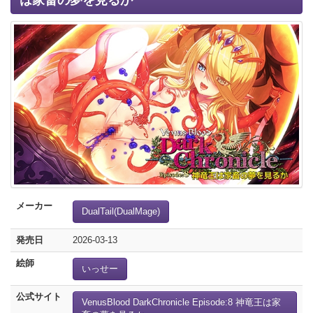
は家畜の夢を見るか
メーカー
DualTail(DualMage)
発売日
2026-03-13
絵師
いっせー
公式サイト
VenusBlood DarkChronicle Episode:8 神竜王は家