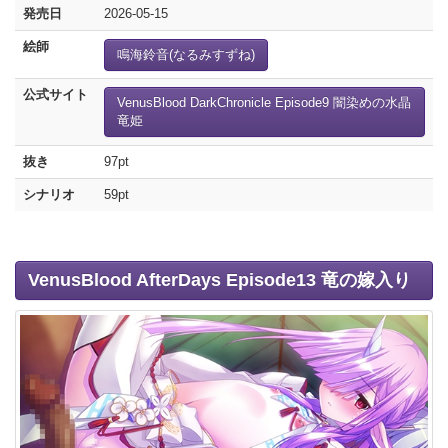
発売日
2026-05-15
絵師
鳴海鈴音(なるみすずね)
公式サイト
VenusBlood DarkChronicle Episode9 闇染めの水晶
竜姫
抜き
97pt
シナリオ
59pt
VenusBlood AfterDays Episode13 竜の嫁入り