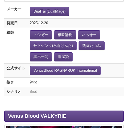
メーカー
DualTail(DualMage)
発売日
2025-12-26
絵師
トシぞー
椎咲雛樹
いっせー
丹下ゲンタ(氷雨げんた)
熊虎たつみ
黒木一朗
塩屋染
公式サイト
VenusBlood RAGNAROK International
抜き
94pt
シナリオ
85pt
Venus Blood VALKYRIE