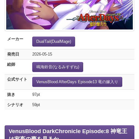
メーカー
DualTail(DualMage)
発売日
2026-05-15
絵師
鳴海鈴音(なるみすずね)
公式サイト
VenusBlood AfterDays Episode13 竜の嫁入り
抜き
97pt
シナリオ
59pt
VenusBlood DarkChronicle Episode:8 神竜王