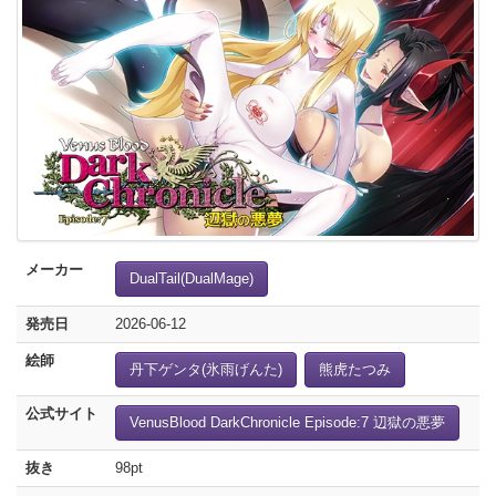
メーカー
DualTail(DualMage)
発売日
2026-06-12
絵師
丹下ゲンタ(氷雨げんた)
熊虎たつみ
公式サイト
VenusBlood DarkChronicle Episode:7 辺獄の悪夢
抜き
98pt