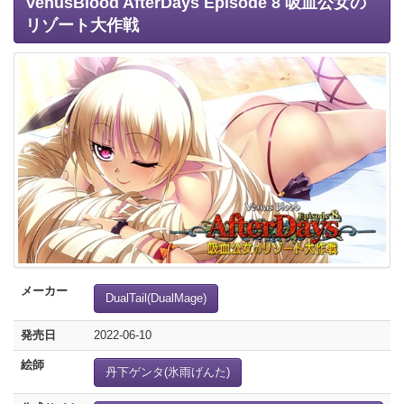
VenusBlood AfterDays Episode 8 吸血公女の
リゾート大作戦
メーカー
DualTail(DualMage)
発売日
2022-06-10
絵師
丹下ゲンタ(氷雨げんた)