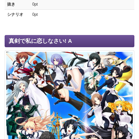
抜き
0pt
シナリオ
0pt
真剣で私に恋しなさい! A