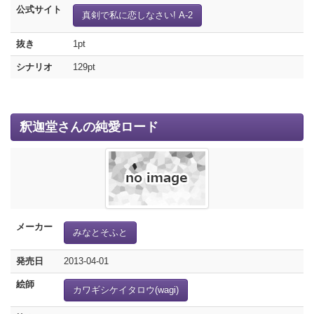
公式サイト
真剣で私に恋しなさい! A-2
抜き
1pt
シナリオ
129pt
釈迦堂さんの純愛ロード
メーカー
みなとそふと
発売日
2013-04-01
絵師
カワギシケイタロウ(wagi)