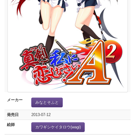
メーカー
みなとそふと
発売日
2013-07-12
絵師
カワギシケイタロウ(wagi)