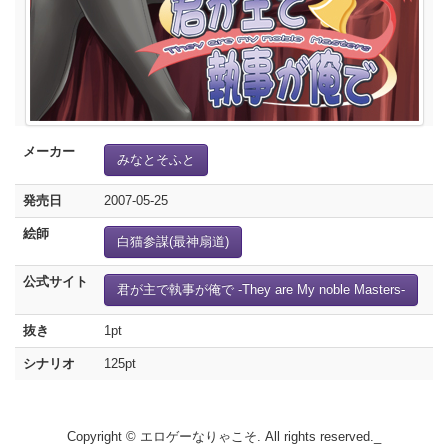
メーカー
みなとそふと
発売日
2007-05-25
絵師
白猫参謀(最神扇道)
公式サイト
君が主で執事が俺で -They are My noble Masters-
抜き
1pt
シナリオ
125pt
Copyright © エロゲーなりゃこそ. All rights reserved._