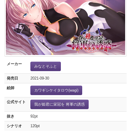
メーカー
みなとそふと
発売日
2021-09-30
絵師
カワギシケイタロウ(wagi)
公式サイト
我が姫君に栄冠を 将軍の誘惑
抜き
92pt
シナリオ
120pt