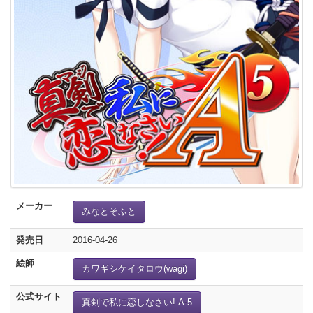
メーカー
みなとそふと
発売日
2016-04-26
絵師
カワギシケイタロウ(wagi)
公式サイト
真剣で私に恋しなさい! A-5