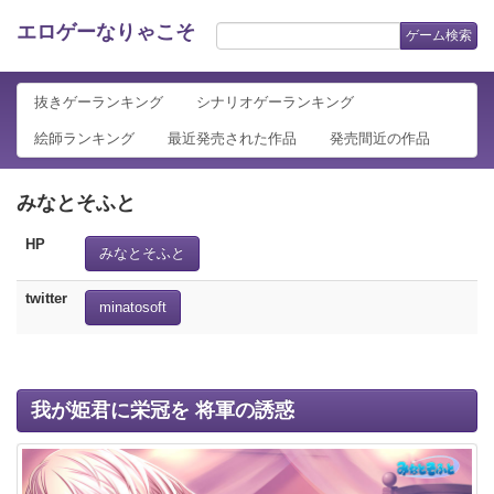
エロゲーなりゃこそ
ゲーム検索
抜きゲーランキング
シナリオゲーランキング
絵師ランキング
最近発売された作品
発売間近の作品
みなとそふと
HP
みなとそふと
twitter
minatosoft
我が姫君に栄冠を 将軍の誘惑