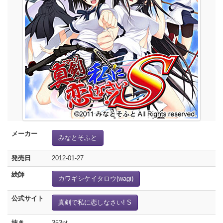
メーカー
みなとそふと
発売日
2012-01-27
絵師
カワギシケイタロウ(wagi)
公式サイト
真剣で私に恋しなさい! S
抜き
353pt