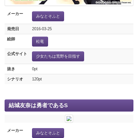
メーカー
みなとそふと
発売日
2016-03-25
絵師
松竜
公式サイト
少女たちは荒野を目指す
抜き
0pt
シナリオ
120pt
結城友奈は勇者であるS
メーカー
みなとそふと