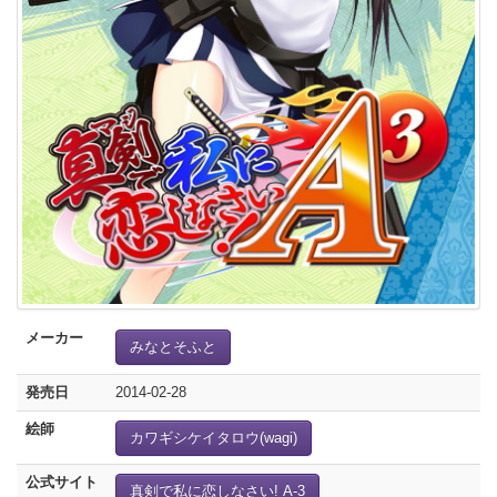
メーカー
みなとそふと
発売日
2014-02-28
絵師
カワギシケイタロウ(wagi)
公式サイト
真剣で私に恋しなさい! A-3