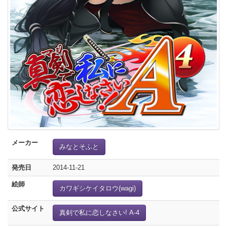
メーカー
みなとそふと
発売日
2014-11-21
絵師
カワギシケイタロウ(wagi)
公式サイト
真剣で私に恋しなさい! A-4