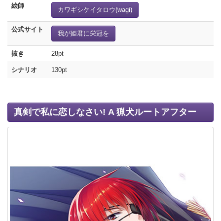
絵師
カワギシケイタロウ(wagi)
公式サイト
我が姫君に栄冠を
抜き
28pt
シナリオ
130pt
真剣で私に恋しなさい! A 猟犬ルートアフター