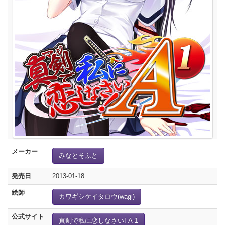
メーカー
みなとそふと
発売日
2013-01-18
絵師
カワギシケイタロウ(wagi)
公式サイト
真剣で私に恋しなさい! A-1