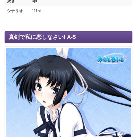
抜き
0pt
シナリオ
111pt
真剣で私に恋しなさい! A-5