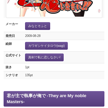
メーカー
みなとそふと
発売日
2009-08-28
絵師
カワギシケイタロウ(wagi)
公式サイト
真剣で私に恋しなさい!
抜き
1pt
シナリオ
135pt
君が主で執事が俺で -They are My noble
Masters-