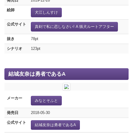
発売日
2019-12-28
絵師
犬江しんすけ
公式サイト
真剣で私に恋しなさい! A 猟犬ルートアフター
抜き
78pt
シナリオ
123pt
結城友奈は勇者であるA
メーカー
みなとそふと
発売日
2018-05-30
公式サイト
結城友奈は勇者であるA