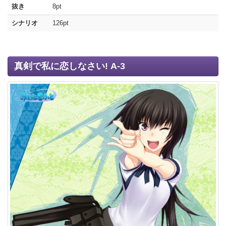
抜き
8pt
シナリオ
126pt
真剣で私に恋しなさい! A-3