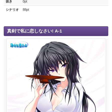
抜き
0pt
シナリオ
88pt
真剣で私に恋しなさい! A-1