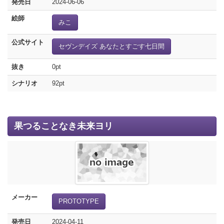
発売日
2024-06-06
絵師
みこ
公式サイト
セヴンデイズ あなたとすごす七日間
抜き
0pt
シナリオ
92pt
果つることなき未来ヨリ
メーカー
PROTOTYPE
発売日
2024-04-11