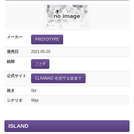
メーカー
PROTOTYPE
発売日
2021-05-20
絵師
ごとP
公式サイト
CLANNAD 光見守る坂道で
抜き
0pt
シナリオ
99pt
ISLAND