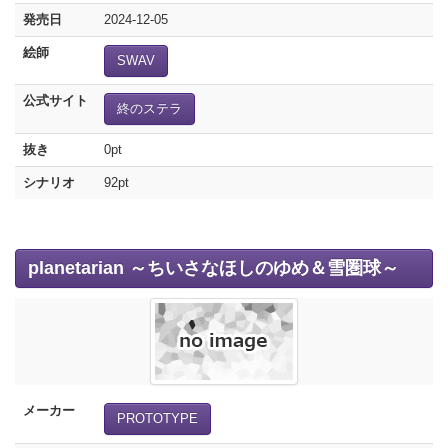
発売日
2024-12-05
絵師
SWAV
公式サイト
終のステラ
抜き
0pt
シナリオ
92pt
planetarian ～ちいさなほしのゆめ＆雪圏球～
メーカー
PROTOTYPE