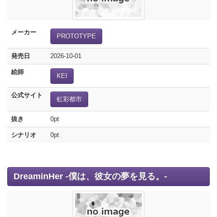
メーカー
PROTOTYPE
発売日
2026-10-01
絵師
KEI
公式サイト
虹彩都市
抜き
0pt
シナリオ
0pt
DreaminHer -僕は、彼女の夢を見る。-