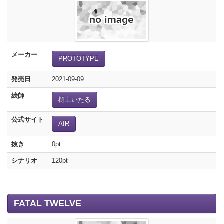
メーカー
PROTOTYPE
発売日
2021-09-09
絵師
樋上いたる
公式サイト
AIR
抜き
0pt
シナリオ
120pt
FATAL TWELVE