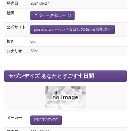
発売日
2024-06-27
絵師
こつえー(駒都えーじ)
公式サイト
planetarian ～ちいさなほしのゆめ＆雪圏球～
抜き
0pt
シナリオ
88pt
セヴンデイズ あなたとすごす七日間
メーカー
PROTOTYPE