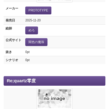
メーカー
PROTOTYPE
発売日
2025-11-20
絵師
めろ
公式サイト
闇色の魔珠
抜き
0pt
シナリオ
0pt
Re;quartz零度