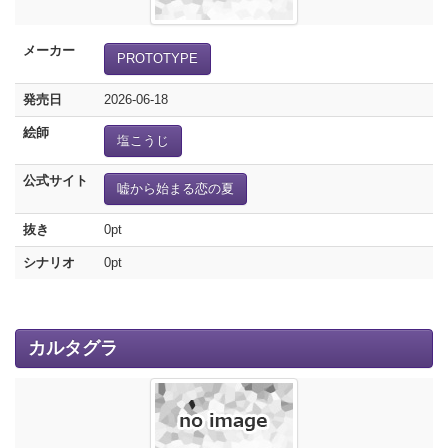
メーカー
PROTOTYPE
発売日
2026-06-18
絵師
塩こうじ
公式サイト
嘘から始まる恋の夏
抜き
0pt
シナリオ
0pt
カルタグラ