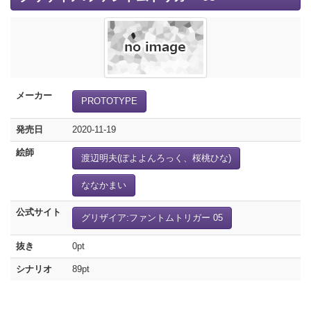
メーカー
PROTOTYPE
発売日
2020-11-19
絵師
渡辺明夫(ぽよよんろっく、桜桃ひな)
ななかまい
公式サイト
グリザイア:ファントムトリガー 05
抜き
0pt
シナリオ
89pt