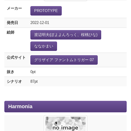
メーカー
PROTOTYPE
発売日
2022-12-01
絵師
渡辺明夫(ぽよよんろっく、桜桃ひな)
ななかまい
公式サイト
グリザイア ファントムトリガー 07
抜き
0pt
シナリオ
87pt
Harmonia