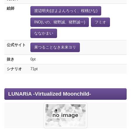
絵師
渡辺明夫(ぽよよんろっく、桜桃ひな)
INO(いの、猪野誠、猪野誠一)
フミオ
ななかまい
公式サイト
果つることなき未来ヨリ
抜き
0pt
シナリオ
71pt
LUNARiA -Virtualized Moonchild-