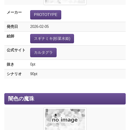
メーカー
PROTOTYPE
発売日
2026-02-05
絵師
スギナミキ(杉菜水姫)
公式サイト
カルタグラ
抜き
0pt
シナリオ
90pt
闇色の魔珠