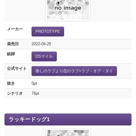
メーカー
PROTOTYPE
発売日
2022-04-28
絵師
DSマイル
公式サイト
推しのラブより恋のラブ+ラブ・オア・ダイ
抜き
0pt
シナリオ
76pt
ラッキードッグ1