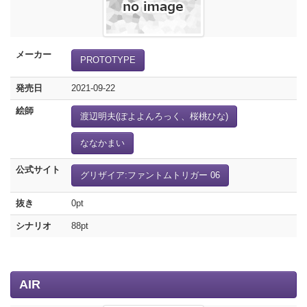
メーカー
PROTOTYPE
発売日
2021-09-22
絵師
渡辺明夫(ぽよよんろっく、桜桃ひな)
ななかまい
公式サイト
グリザイア:ファントムトリガー 06
抜き
0pt
シナリオ
88pt
AIR