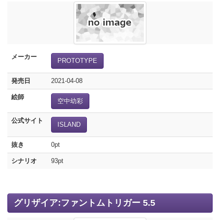
メーカー
PROTOTYPE
発売日
2021-04-08
絵師
空中幼彩
公式サイト
ISLAND
抜き
0pt
シナリオ
93pt
グリザイア:ファントムトリガー 5.5