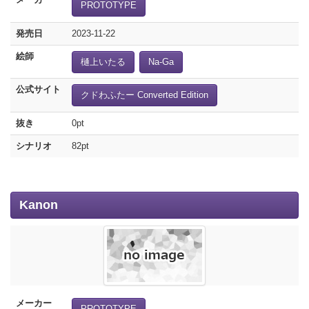
PROTOTYPE
発売日
2023-11-22
絵師
樋上いたる
Na-Ga
公式サイト
クドわふたー Converted Edition
抜き
0pt
シナリオ
82pt
Kanon
メーカー
PROTOTYPE