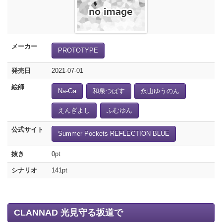
メーカー
PROTOTYPE
発売日
2021-07-01
絵師
Na-Ga
和泉つばす
永山ゆうのん
えんぎよし
ふむゆん
公式サイト
Summer Pockets REFLECTION BLUE
抜き
0pt
シナリオ
141pt
CLANNAD 光見守る坂道で