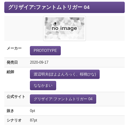
グリザイア:ファントムトリガー 04
メーカー
PROTOTYPE
発売日
2020-09-17
絵師
渡辺明夫(ぽよよんろっく、桜桃ひな)
ななかまい
公式サイト
グリザイア:ファントムトリガー 04
抜き
0pt
シナリオ
87pt