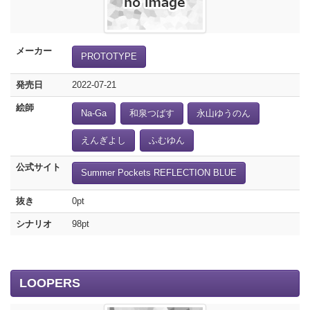
メーカー
PROTOTYPE
発売日
2022-07-21
絵師
Na-Ga
和泉つばす
永山ゆうのん
えんぎよし
ふむゆん
公式サイト
Summer Pockets REFLECTION BLUE
抜き
0pt
シナリオ
98pt
LOOPERS