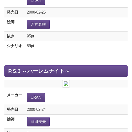
URAN
発売日
2000-02-25
絵師
刀神真咲
抜き
95pt
シナリオ
59pt
P.S.3 ～ハーレムナイト～
メーカー
URAN
発売日
2000-02-24
絵師
臼田美夫