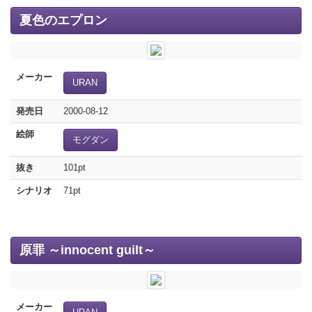
夏色のエプロン
メーカー
URAN
発売日
2000-08-12
絵師
モグダン
抜き
101pt
シナリオ
71pt
原罪 ～innocent guilt～
メーカー