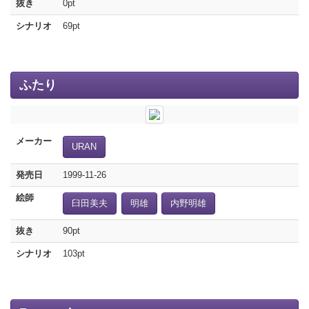
抜き
0pt
シナリオ
69pt
ふたり
メーカー
URAN
発売日
1999-11-26
絵師
臼田美夫
明雄
内野明雄
抜き
90pt
シナリオ
103pt