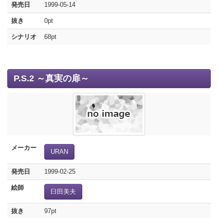
発売日
1999-05-14
抜き
0pt
シナリオ
68pt
P.S.2 ～真実の扉～
メーカー
URAN
発売日
1999-02-25
絵師
臼田美夫
抜き
97pt