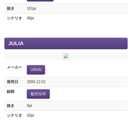
抜き
101pt
シナリオ
48pt
JULIA
メーカー
URAN
発売日
2000-12-01
絵師
飯田友和
抜き
0pt
シナリオ
59pt