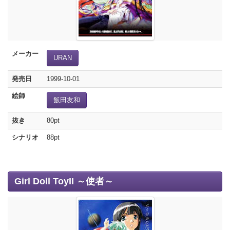
メーカー
URAN
発売日
1999-10-01
絵師
飯田友和
抜き
80pt
シナリオ
88pt
Girl Doll ToyII ～使者～