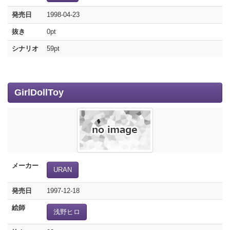
発売日
1998-04-23
抜き
0pt
シナリオ
59pt
GirlDollToy
メーカー
URAN
発売日
1997-12-18
絵師
浅野ヒロ