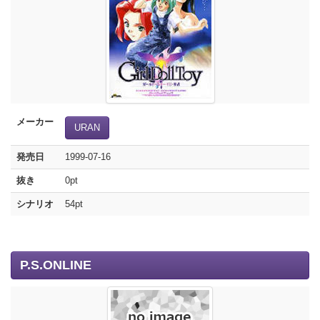
メーカー
URAN
発売日
1999-07-16
抜き
0pt
シナリオ
54pt
P.S.ONLINE