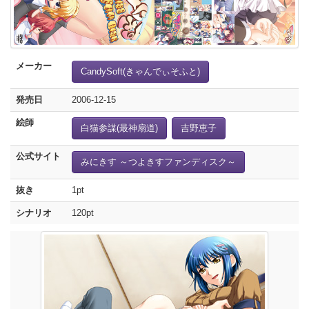
メーカー
CandySoft(きゃんでぃそふと)
発売日
2006-12-15
絵師
白猫参謀(最神扇道)
吉野恵子
公式サイト
みにきす ～つよきすファンディスク～
抜き
1pt
シナリオ
120pt