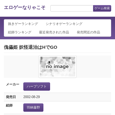
エロゲーなりゃこそ
ゲーム検索
抜きゲーランキング
シナリオゲーランキング
絵師ランキング
最近発売された作品
発売間近の作品
傀儡姫 妖怪退治はHでGO
メーカー
ハーブソフト
発売日
2002-08-29
絵師
羽林藤野