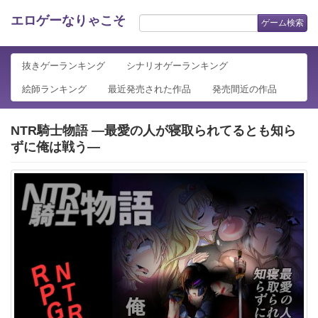
エロゲーなりゃこそ
ゲーム検索
抜きゲーランキング
シナリオゲーランキング
絵師ランキング
最近発売された作品
発売間近の作品
NTR騎士物語 ―最愛の人が寝取られてるとも知ら
ずに俺は戦う―