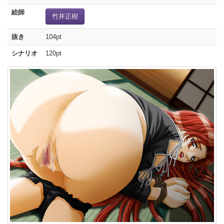
絵師
竹井正樹
抜き
104pt
シナリオ
120pt