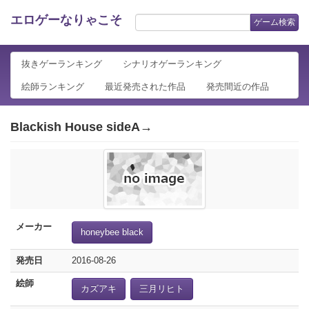
エロゲーなりゃこそ
ゲーム検索
抜きゲーランキング
シナリオゲーランキング
絵師ランキング
最近発売された作品
発売間近の作品
Blackish House sideA→
メーカー
honeybee black
発売日
2016-08-26
絵師
カズアキ
三月リヒト