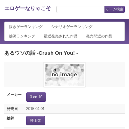
エロゲーなりゃこそ
ゲーム検索
抜きゲーランキング
シナリオゲーランキング
絵師ランキング
最近発売された作品
発売間近の作品
あるウソの話 -Crush On You! -
メーカー
3 on 10
発売日
2015-04-01
絵師
神山響