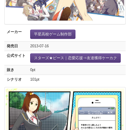
メーカー
平星高校ゲーム制作部
発売日
2013-07-16
公式サイト
スターズ★ピース｜恋愛応援⇒友達獲得ケーカク
抜き
0pt
シナリオ
101pt