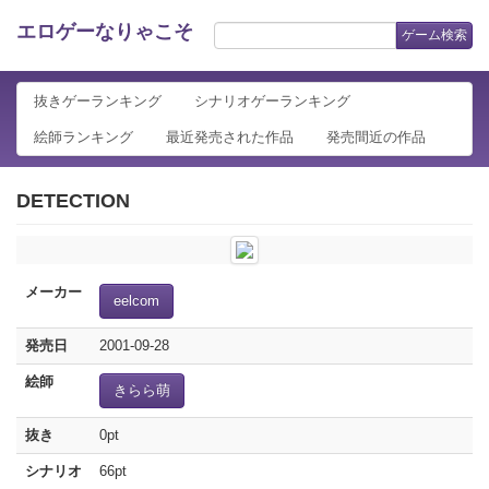
エロゲーなりゃこそ
ゲーム検索
抜きゲーランキング
シナリオゲーランキング
絵師ランキング
最近発売された作品
発売間近の作品
DETECTION
メーカー
eelcom
発売日
2001-09-28
絵師
きらら萌
抜き
0pt
シナリオ
66pt