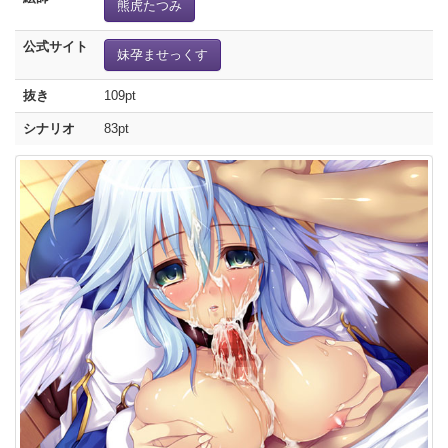
熊虎たつみ
公式サイト
妹孕ませっくす
抜き
109pt
シナリオ
83pt