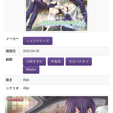
メーカー
ショコラティエ
発売日
2010-04-28
絵師
小田すずか
中条亮
オオバナオコ
Mozks
抜き
90pt
シナリオ
48pt