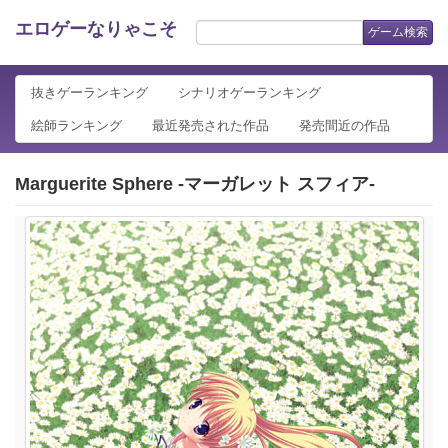
エロゲーなりゃこそ
ゲーム検索
抜きゲーランキング
シナリオゲーランキング
絵師ランキング
最近発売された作品
発売間近の作品
Marguerite Sphere -マーガレット スフィア-