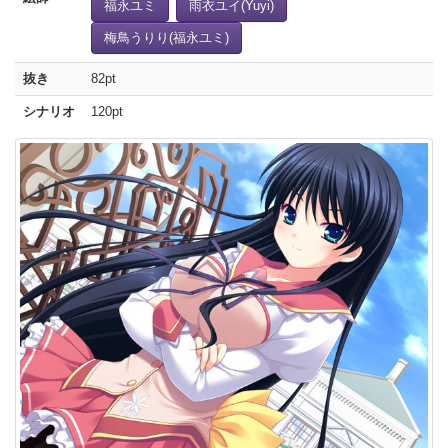
福永ユミ
雨衣ユイ(Yuyi)
梅鳥うりり(福永ユミ)
抜き
82pt
シナリオ
120pt