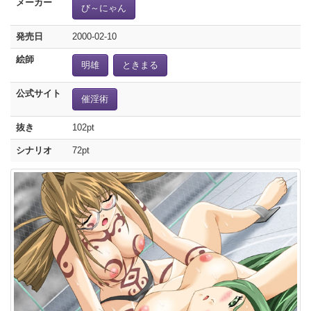
メーカー
び～にゃん
発売日
2000-02-10
絵師
明雄
ときまる
公式サイト
催淫術
抜き
102pt
シナリオ
72pt