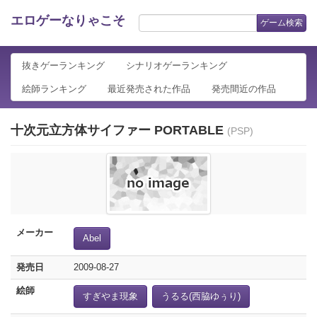
エロゲーなりゃこそ
ゲーム検索
抜きゲーランキング
シナリオゲーランキング
絵師ランキング
最近発売された作品
発売間近の作品
十次元立方体サイファー PORTABLE
(PSP)
メーカー
Abel
発売日
2009-08-27
絵師
すぎやま現象
うるる(西脇ゆぅり)